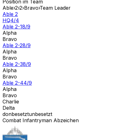
Position im Team
Able
›
2
›
2
›
Bravo
›
Team Leader
Able 2
HQ
4
/
4
Able 2-1
8
/
9
Alpha
Bravo
Able 2-2
8
/
9
Alpha
Bravo
Able 2-3
8
/
9
Alpha
Bravo
Able 2-4
4
/
9
Alpha
Bravo
Charlie
Delta
don
besetzt
unbesetzt
Combat Infantryman Abzeichen