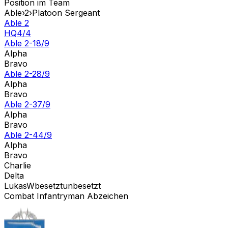
Position im Team
Able
›
2
›
Platoon Sergeant
Able 2
HQ
4
/
4
Able 2-1
8
/
9
Alpha
Bravo
Able 2-2
8
/
9
Alpha
Bravo
Able 2-3
7
/
9
Alpha
Bravo
Able 2-4
4
/
9
Alpha
Bravo
Charlie
Delta
LukasW
besetzt
unbesetzt
Combat Infantryman Abzeichen