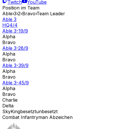
Twitch
YouTube
Position im Team
Able
›
3
›
2
›
Bravo
›
Team Leader
Able 3
HQ
4
/
4
Able 3-1
9
/
9
Alpha
Bravo
Able 3-2
8
/
9
Alpha
Bravo
Able 3-3
9
/
9
Alpha
Bravo
Able 3-4
5
/
9
Alpha
Bravo
Charlie
Delta
SkyKing
besetzt
unbesetzt
Combat Infantryman Abzeichen