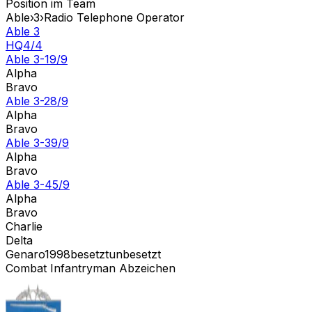
Position im Team
Able
›
3
›
Radio Telephone Operator
Able 3
HQ
4
/
4
Able 3-1
9
/
9
Alpha
Bravo
Able 3-2
8
/
9
Alpha
Bravo
Able 3-3
9
/
9
Alpha
Bravo
Able 3-4
5
/
9
Alpha
Bravo
Charlie
Delta
Genaro1998
besetzt
unbesetzt
Combat Infantryman Abzeichen